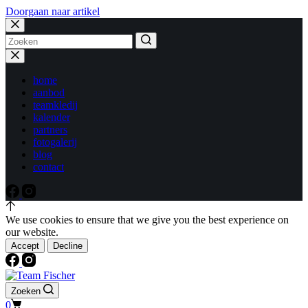
Doorgaan naar artikel
Geen
resultaten
home
aanbod
teamkledij
kalender
partners
fotogalerij
blog
contact
We use cookies to ensure that we give you the best experience on
our website.
Accept
Decline
Zoeken
0