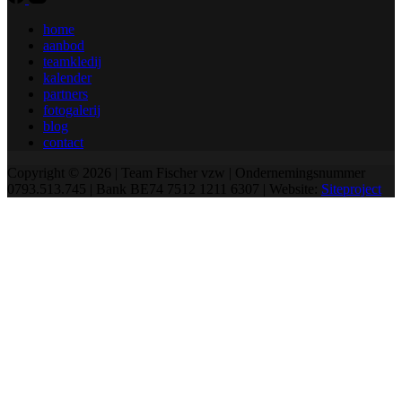
home
aanbod
teamkledij
kalender
partners
fotogalerij
blog
contact
Copyright © 2026 | Team Fischer vzw | Ondernemingsnummer
0793.513.745 | Bank BE74 7512 1211 6307 | Website:
Siteproject