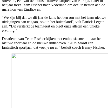
Slovenië, een van de mooiste trailwedstrijden van Europa. Later in
het jaar trekt Team Fischer naar Nederland om deel te nemen aan de
marathon van Eindhoven.
“We zijn blij dat we dit jaar de kans hebben om met het team nieuwe
uitdagingen aan te gaan, ook in het buitenland”, vult Patrick Legein
aan. “Dit versterkt de teamgeest en biedt onze atleten een unieke
ervaring.”
De atleten van Team Fischer kijken met enthousiasme uit naar het
nieuwe sportjaar en de nieuwe initiatieven. “2025 wordt een
fantastisch sportjaar, dat voel je nu al,” besluit coach Benny Fischer.